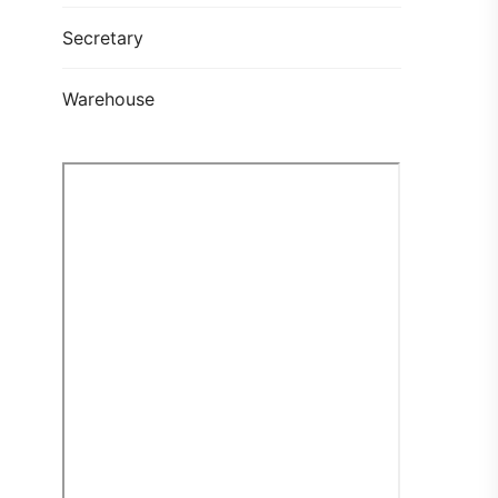
Secretary
Warehouse