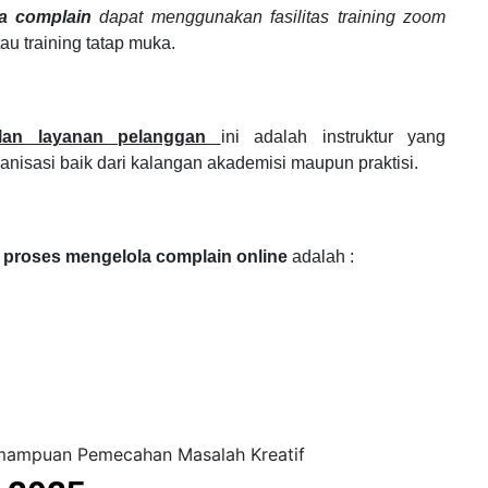
a complain
dapat menggunakan fasilitas training zoom
atau training tatap muka.
ulan layanan pelanggan
ini adalah instruktur yang
ganisasi
baik dari kalangan akademisi maupun praktisi.
 proses mengelola complain online
adalah :
emampuan Pemecahan Masalah Kreatif