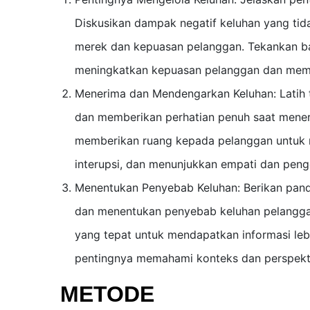
Diskusikan dampak negatif keluhan yang tida
merek dan kepuasan pelanggan. Tekankan b
meningkatkan kepuasan pelanggan dan mem
Menerima dan Mendengarkan Keluhan: Latih 
dan memberikan perhatian penuh saat mene
memberikan ruang kepada pelanggan untuk 
interupsi, dan menunjukkan empati dan penge
Menentukan Penyebab Keluhan: Berikan pand
dan menentukan penyebab keluhan pelangga
yang tepat untuk mendapatkan informasi leb
pentingnya memahami konteks dan perspekti
METODE