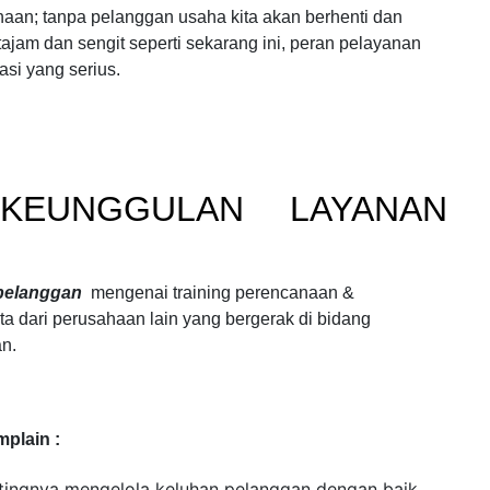
an; tanpa pelanggan usaha kita akan berhenti dan
ajam dan sengit seperti sekarang ini, peran pelayanan
si yang serius.
 KEUNGGULAN LAYANAN
 pelanggan
mengenai
training perencanaan &
a dari perusahaan lain yang bergerak di bidang
n.
plain :
tingnya mengelola keluhan pelanggan dengan baik.