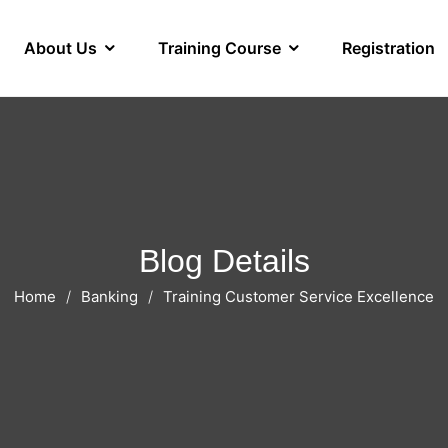
About Us
Training Course
Registration
Blog Details
Home
Banking
Training Customer Service Excellence