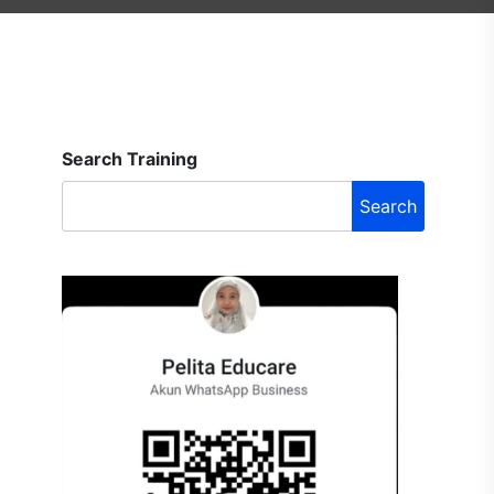
Search Training
Search