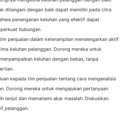
k ditangani dengan baik dapat memiliki pada citra
ahwa penanganan keluhan yang efektif dapat
perkuat hubungan.
tim penjualan dalam keterampilan mendengarkan aktif
rima keluhan pelanggan. Dorong mereka untuk
menyampaikan keluhan dengan bebas, tanpa
rtian.
uan kepada tim penjualan tentang cara menganalisis
n. Dorong mereka untuk mengajukan pertanyaan
ih lanjut dan memahami akar masalah. Diskusikan
f pelanggan.