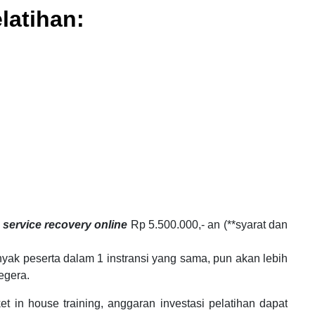
latihan:
 service recovery online
Rp 5.500.000,- an (**syarat dan
yak peserta dalam 1 instransi yang sama, pun akan lebih
egera.
in house training, anggaran investasi pelatihan dapat