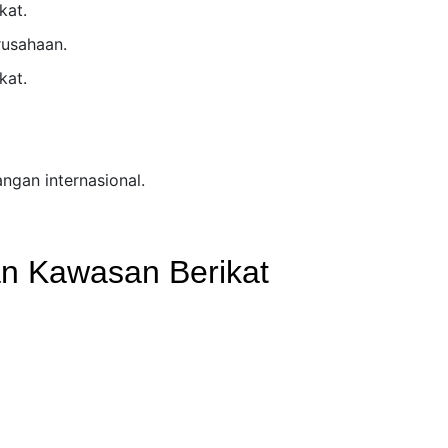
kat.
rusahaan.
kat.
gan internasional.
han Kawasan Berikat