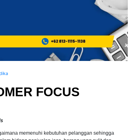
dika
OMER FOCUS
ls
 bagaimana memenuhi kebutuhan pelanggan sehingga