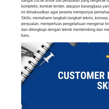
sangat cocok untuk staf penjualan yang bergerak d
kompleks, kontrak tender, ataupun barang/jasa yang 
ini dimaksudkan agar peserta mempunyai pemaham
Skills; memahami langkah-langkah teknis, konsep, 
penjualan; memperluas pengetahuan mengenai li
dan dilengkapi dengan teknik membimbing dan men
baru.