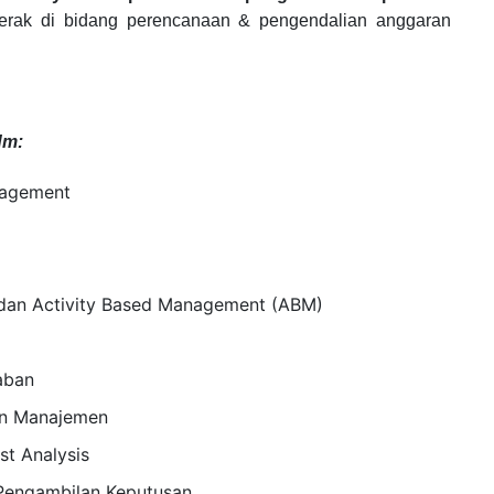
gerak di bidang
perencanaan & pengendalian anggaran
dm:
nagement
 dan Activity Based Management (ABM)
aban
ian Manajemen
st Analysis
 Pengambilan Keputusan