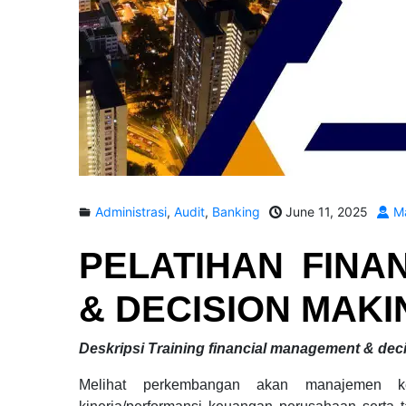
Administrasi
,
Audit
,
Banking
June 11, 2025
Ma
PELATIHAN
FINA
& DECISION MAKI
Deskripsi
Training financial management & dec
Melihat perkembangan akan manajemen k