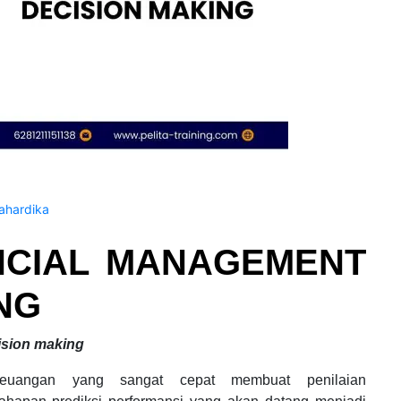
hardika
NCIAL MANAGEMENT
NG
ision making
euangan yang sangat cepat membuat penilaian