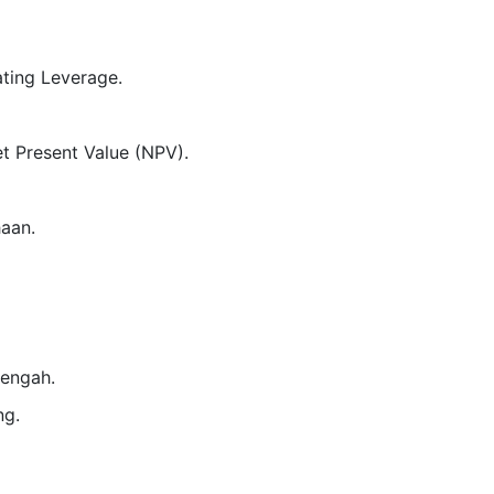
ating Leverage.
et Present Value (NPV).
haan.
engah.
ng.