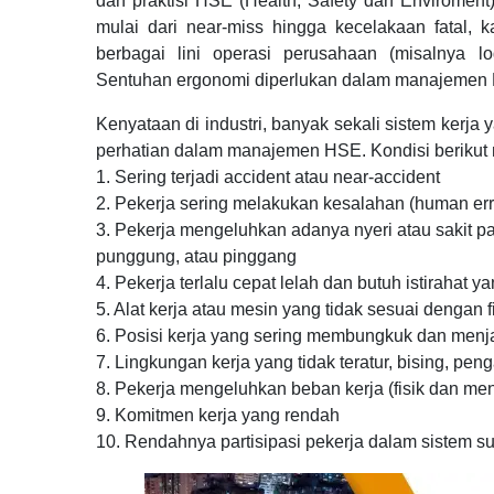
dan praktisi HSE (Health, Safety dan Enviromen
mulai dari near-miss hingga kecelakaan fatal, k
berbagai lini operasi perusahaan (misalnya log
Sentuhan ergonomi diperlukan dalam manajemen
Kenyataan di industri, banyak sekali sistem kerja
perhatian dalam manajemen HSE. Kondisi berikut 
1. Sering terjadi accident atau near-accident
2. Pekerja sering melakukan kesalahan (human err
3. Pekerja mengeluhkan adanya nyeri atau sakit pa
punggung, atau pinggang
4. Pekerja terlalu cepat lelah dan butuh istirahat 
5. Alat kerja atau mesin yang tidak sesuai dengan f
6. Posisi kerja yang sering membungkuk dan men
7. Lingkungan kerja yang tidak teratur, bising, pen
8. Pekerja mengeluhkan beban kerja (fisik dan men
9. Komitmen kerja yang rendah
10. Rendahnya partisipasi pekerja dalam sistem 