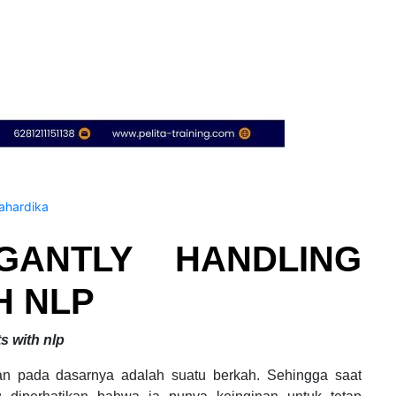
hardika
GANTLY HANDLING
H NLP
s with nlp
an pada dasarnya adalah suatu berkah. Sehingga saat