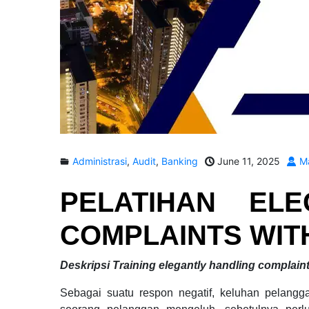
Administrasi
,
Audit
,
Banking
June 11, 2025
Ma
PELATIHAN
ELE
COMPLAINTS WIT
Deskripsi
Training elegantly handling complaint
Sebagai suatu respon negatif, keluhan pelangg