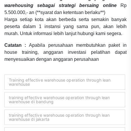
warehousing sebagai strategi bersaing online
Rp
5.500.000,- an (**syarat dan ketentuan berlaku**)
Harga setiap kota akan berbeda serta semakin banyak
peserta dalam 1 instansi yang sama pun, akan lebih
murah. Untuk informasi lebih lanjut hubungi kami segera.
Catatan :
Apabila perusahaan membutuhkan paket in
house training, anggaran investasi pelatihan dapat
menyesuaikan dengan anggaran perusahaan
Training effective warehouse operation through lean
warehouse
training effective warehouse operation through lean
warehouse di bandung
training effective warehouse operation through lean
warehouse di jakarta