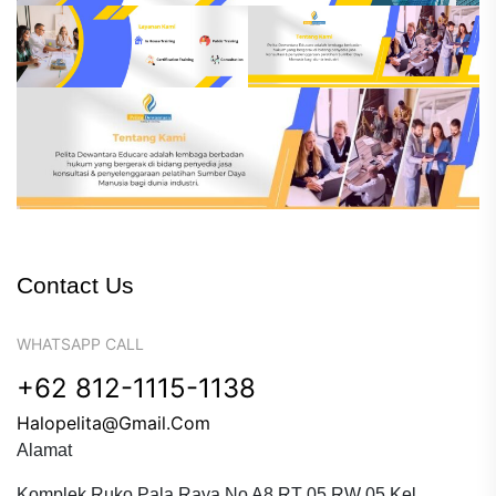
Contact Us
WHATSAPP CALL
+62 812-1115-1138
Halopelita@gmail.com
Alamat
Komplek Ruko Pala Raya No A8 RT 05 RW 05 Kel