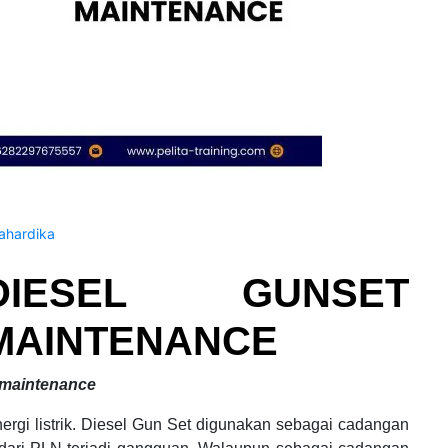
hardika
DIESEL GUNSET
MAINTENANCE
d maintenance
ergi listrik. Diesel Gun Set digunakan sebagai cadangan