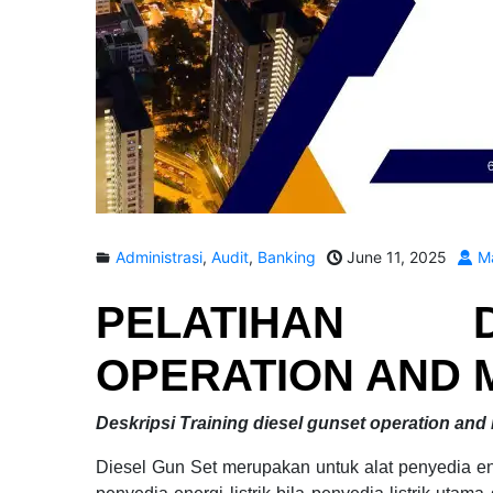
Administrasi
,
Audit
,
Banking
June 11, 2025
Ma
PELATIHAN
OPERATION AND 
Deskripsi
Training diesel gunset operation an
Diesel Gun Set merupakan untuk alat penyedia en