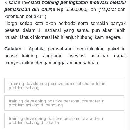
Kisaran Investasi
training peningkatan motivasi melalui
pemaknaan diri online
Rp 5.500.000,- an (**syarat dan
ketentuan berlaku**)
Harga setiap kota akan berbeda serta semakin banyak
peserta dalam 1 instransi yang sama, pun akan lebih
murah. Untuk informasi lebih lanjut hubungi kami segera.
Catatan :
Apabila perusahaan membutuhkan paket in
house training, anggaran investasi pelatihan dapat
menyesuaikan dengan anggaran perusahaan
Training developing positive personal character in
problem solving
training developing positive personal character in
problem solving di bandung
training developing positive personal character in
problem solving di jakarta