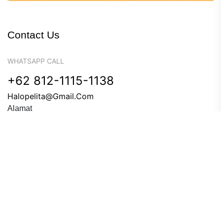
Contact Us
WHATSAPP CALL
+62 812-1115-1138
Halopelita@gmail.com
Alamat
Komplek Ruko Pala Raya No A8 RT 05 RW 05 Kel
Cinangka, Kec Sawangan, Depok – Jawa Barat
Copyright © 2023 Pelita Dewantara Educare. All Rights
Reserved.