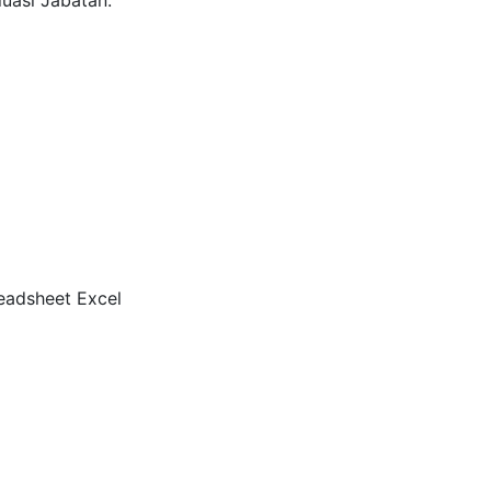
uasi Jabatan.
eadsheet Excel