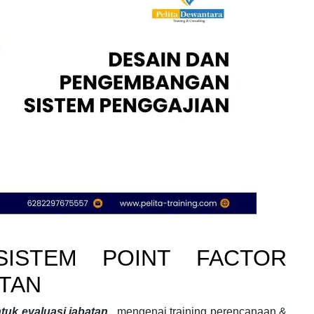
SISTEM POINT FACTOR
ATAN
ntuk evaluasi jabatan
mengenai
training perencanaan &