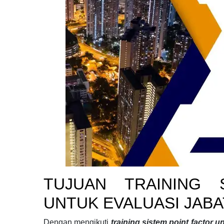
TUJUAN
TRAINING 
UNTUK EVALUASI JAB
Dengan mengikuti
training sistem point factor u