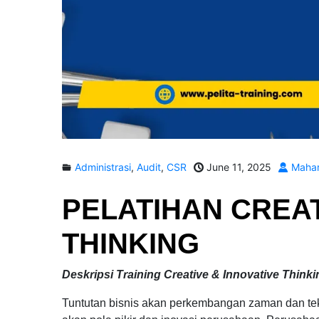
Administrasi
,
Audit
,
CSR
June 11, 2025
Mahar
PELATIHAN
CREAT
THINKING
Deskripsi Training Creative & Innovative Thinki
Tuntutan bisnis akan perkembangan zaman dan te