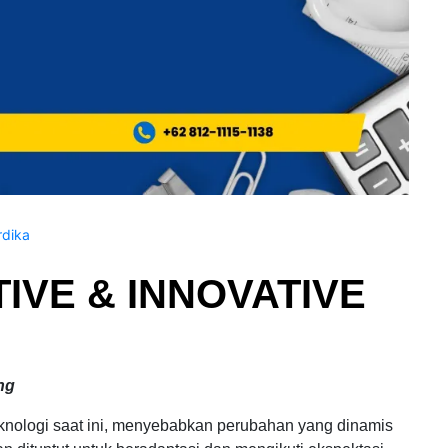
dika
IVE & INNOVATIVE
ng
knologi saat ini, menyebabkan perubahan yang dinamis