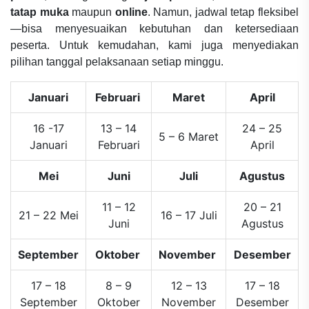
tatap muka
maupun
online
. Namun, jadwal tetap fleksibel
—bisa menyesuaikan kebutuhan dan ketersediaan
peserta. Untuk kemudahan, kami juga menyediakan
pilihan tanggal pelaksanaan setiap minggu.
Januari
Februari
Maret
April
16 -17
13 – 14
24 – 25
5 – 6 Maret
Januari
Februari
April
Mei
Juni
Juli
Agustus
11 – 12
20 – 21
21 – 22 Mei
16 – 17 Juli
Juni
Agustus
September
Oktober
November
Desember
17 – 18
8 – 9
12 – 13
17 – 18
September
Oktober
November
Desember