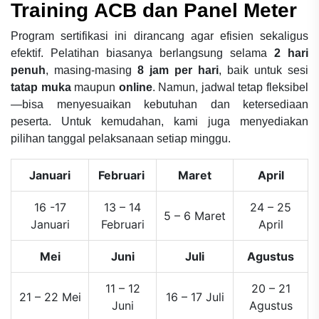
Training
ACB dan Panel Meter
Program sertifikasi ini dirancang agar efisien sekaligus
efektif. Pelatihan biasanya berlangsung selama
2 hari
penuh
, masing-masing
8 jam per hari
, baik untuk sesi
tatap muka
maupun
online
. Namun, jadwal tetap fleksibel
—bisa menyesuaikan kebutuhan dan ketersediaan
peserta. Untuk kemudahan, kami juga menyediakan
pilihan tanggal pelaksanaan setiap minggu.
Januari
Februari
Maret
April
16 -17
13 – 14
24 – 25
5 – 6 Maret
Januari
Februari
April
Mei
Juni
Juli
Agustus
11 – 12
20 – 21
21 – 22 Mei
16 – 17 Juli
Juni
Agustus